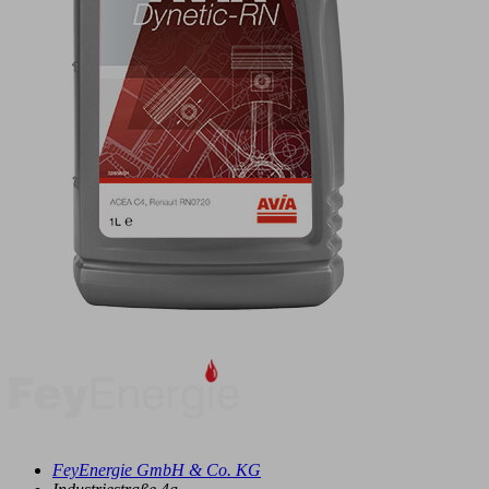
FeyEnergie GmbH & Co. KG