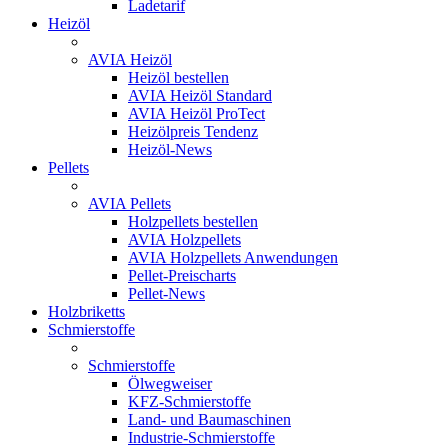
Ladetarif
Heizöl
AVIA Heizöl
Heizöl bestellen
AVIA Heizöl Standard
AVIA Heizöl ProTect
Heizölpreis Tendenz
Heizöl-News
Pellets
AVIA Pellets
Holzpellets bestellen
AVIA Holzpellets
AVIA Holzpellets Anwendungen
Pellet-Preischarts
Pellet-News
Holzbriketts
Schmierstoffe
Schmierstoffe
Ölwegweiser
KFZ-Schmierstoffe
Land- und Baumaschinen
Industrie-Schmierstoffe