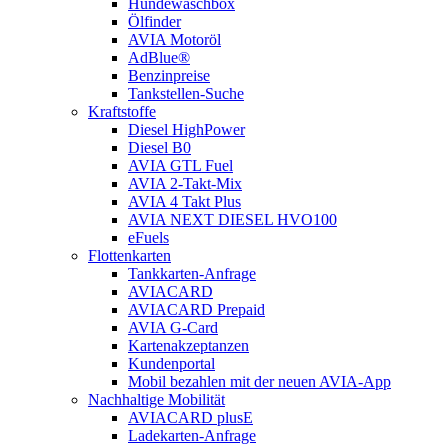
Hundewaschbox
Ölfinder
AVIA Motoröl
AdBlue®
Benzinpreise
Tankstellen-Suche
Kraftstoffe
Diesel HighPower
Diesel B0
AVIA GTL Fuel
AVIA 2-Takt-Mix
AVIA 4 Takt Plus
AVIA NEXT DIESEL HVO100
eFuels
Flottenkarten
Tankkarten-Anfrage
AVIACARD
AVIACARD Prepaid
AVIA G-Card
Kartenakzeptanzen
Kundenportal
Mobil bezahlen mit der neuen AVIA-App
Nachhaltige Mobilität
AVIACARD plusE
Ladekarten-Anfrage