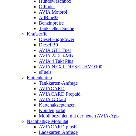
Hundewaschbox
Ölfinder
AVIA Motoröl
AdBlue®
Benzinpreise
Tankstellen-Suche
Kraftstoffe
Diesel HighPower
Diesel B0
AVIA GTL Fuel
AVIA 2-Takt-Mix
AVIA 4 Takt Plus
AVIA NEXT DIESEL HVO100
eFuels
Flottenkarten
Tankkarten-Anfrage
AVIACARD
AVIACARD Prepaid
AVIA G-Card
Kartenakzeptanzen
Kundenportal
Mobil bezahlen mit der neuen AVIA-App
Nachhaltige Mobilität
AVIACARD plusE
Ladekarten-Anfrage