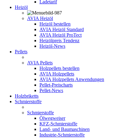
Ladetarif
Heizöl
AVIA Heizöl
Heizöl bestellen
AVIA Heizöl Standard
AVIA Heizöl ProTect
Heizölpreis Tendenz
Heizöl-News
Pellets
AVIA Pellets
Holzpellets bestellen
AVIA Holzpellets
AVIA Holzpellets Anwendungen
Pellet-Preischarts
Pellet-News
Holzbriketts
Schmierstoffe
Schmierstoffe
Ölwegweiser
KFZ-Schmierstoffe
Land- und Baumaschinen
Industrie-Schmierstoffe