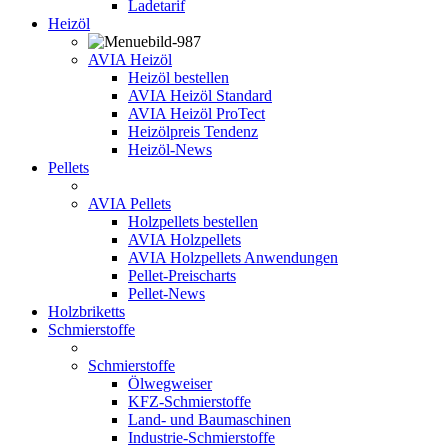
Ladetarif
Heizöl
AVIA Heizöl
Heizöl bestellen
AVIA Heizöl Standard
AVIA Heizöl ProTect
Heizölpreis Tendenz
Heizöl-News
Pellets
AVIA Pellets
Holzpellets bestellen
AVIA Holzpellets
AVIA Holzpellets Anwendungen
Pellet-Preischarts
Pellet-News
Holzbriketts
Schmierstoffe
Schmierstoffe
Ölwegweiser
KFZ-Schmierstoffe
Land- und Baumaschinen
Industrie-Schmierstoffe