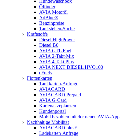
Hundewaschbox
Ölfinder
AVIA Motoröl
AdBlue®
Benzinpreise
Tankstellen-Suche
Kraftstoffe
Diesel HighPower
Diesel B0
AVIA GTL Fuel
AVIA 2-Takt-Mix
AVIA 4 Takt Plus
AVIA NEXT DIESEL HVO100
eFuels
Flottenkarten
Tankkarten-Anfrage
AVIACARD
AVIACARD Prepaid
AVIA G-Card
Kartenakzeptanzen
Kundenportal
Mobil bezahlen mit der neuen AVIA-App
Nachhaltige Mobilität
AVIACARD plusE
Ladekarten-Anfrage