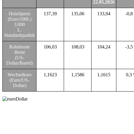
22.05.2026
Heizölpreis
137,39
135,06
133,94
-0,8
(Euro/100L)
3.000
L.
Standardqualität
Rohölsorte
106,03
108,03
104,24
-3,5
Brent
(US-
Dollar/Barrel)
Wechselkurs
1,1623
1,1586
1,1615
0,3
(Euro/US-
Dollar)