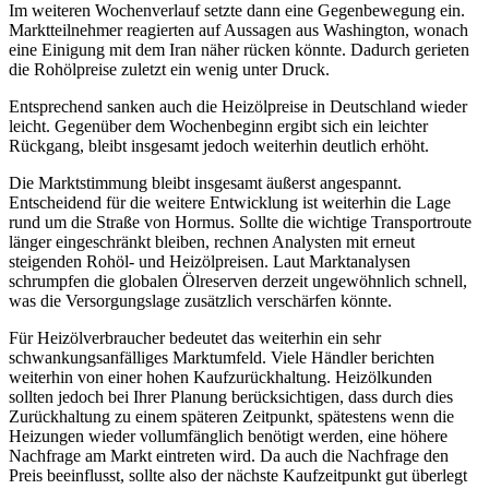
Im weiteren Wochenverlauf setzte dann eine Gegenbewegung ein.
Marktteilnehmer reagierten auf Aussagen aus Washington, wonach
eine Einigung mit dem Iran näher rücken könnte. Dadurch gerieten
die Rohölpreise zuletzt ein wenig unter Druck.
Entsprechend sanken auch die Heizölpreise in Deutschland wieder
leicht. Gegenüber dem Wochenbeginn ergibt sich ein leichter
Rückgang, bleibt insgesamt jedoch weiterhin deutlich erhöht.
Die Marktstimmung bleibt insgesamt äußerst angespannt.
Entscheidend für die weitere Entwicklung ist weiterhin die Lage
rund um die Straße von Hormus. Sollte die wichtige Transportroute
länger eingeschränkt bleiben, rechnen Analysten mit erneut
steigenden Rohöl- und Heizölpreisen. Laut Marktanalysen
schrumpfen die globalen Ölreserven derzeit ungewöhnlich schnell,
was die Versorgungslage zusätzlich verschärfen könnte.
Für Heizölverbraucher bedeutet das weiterhin ein sehr
schwankungsanfälliges Marktumfeld. Viele Händler berichten
weiterhin von einer hohen Kaufzurückhaltung. Heizölkunden
sollten jedoch bei Ihrer Planung berücksichtigen, dass durch dies
Zurückhaltung zu einem späteren Zeitpunkt, spätestens wenn die
Heizungen wieder vollumfänglich benötigt werden, eine höhere
Nachfrage am Markt eintreten wird. Da auch die Nachfrage den
Preis beeinflusst, sollte also der nächste Kaufzeitpunkt gut überlegt