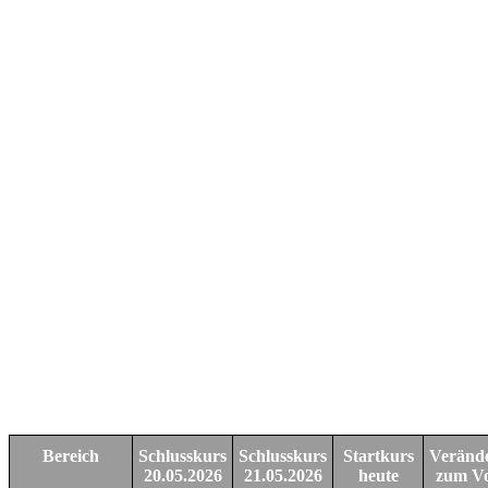
Bereich
Schlusskurs
Schlusskurs
Startkurs
Veränd
20.05.2026
21.05.2026
heute
zum Vo