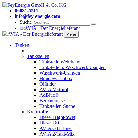
06081-5511
info@fey-energie.com
Suche
Menü
Tanken
Tankstellen
Tankstelle Wehrheim
Tankstelle u. Waschwerk Usingen
Waschwerk-Usingen
Hundewaschbox
Ölfinder
AVIA Motoröl
AdBlue®
Benzinpreise
Tankstellen-Suche
Kraftstoffe
Diesel HighPower
Diesel B0
AVIA GTL Fuel
AVIA 2-Takt-Mix