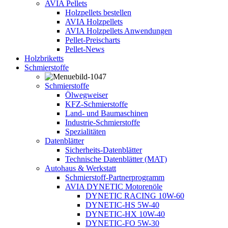
AVIA Pellets
Holzpellets bestellen
AVIA Holzpellets
AVIA Holzpellets Anwendungen
Pellet-Preischarts
Pellet-News
Holzbriketts
Schmierstoffe
Schmierstoffe
Ölwegweiser
KFZ-Schmierstoffe
Land- und Baumaschinen
Industrie-Schmierstoffe
Spezialitäten
Datenblätter
Sicherheits-Datenblätter
Technische Datenblätter (MAT)
Autohaus & Werkstatt
Schmierstoff-Partnerprogramm
AVIA DYNETIC Motorenöle
DYNETIC RACING 10W-60
DYNETIC-HS 5W-40
DYNETIC-HX 10W-40
DYNETIC-FO 5W-30