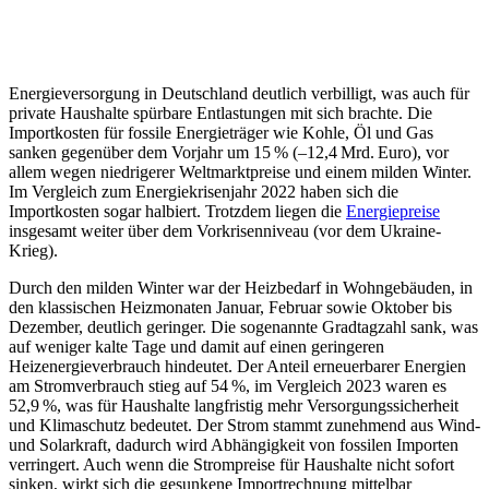
Energieversorgung in Deutschland deutlich verbilligt, was auch für
private Haushalte spürbare Entlastungen mit sich brachte. Die
Importkosten für fossile Energieträger wie Kohle, Öl und Gas
sanken gegenüber dem Vorjahr um 15 % (–12,4 Mrd. Euro), vor
allem wegen niedrigerer Weltmarktpreise und einem milden Winter.
Im Vergleich zum Energiekrisenjahr 2022 haben sich die
Importkosten sogar halbiert. Trotzdem liegen die
Energiepreise
insgesamt weiter über dem Vorkrisenniveau (vor dem Ukraine-
Krieg).
Durch den milden Winter war der Heizbedarf in Wohngebäuden, in
den klassischen Heizmonaten Januar, Februar sowie Oktober bis
Dezember, deutlich geringer. Die sogenannte Gradtagzahl sank, was
auf weniger kalte Tage und damit auf einen geringeren
Heizenergieverbrauch hindeutet. Der Anteil erneuerbarer Energien
am Stromverbrauch stieg auf 54 %, im Vergleich 2023 waren es
52,9 %, was für Haushalte langfristig mehr Versorgungssicherheit
und Klimaschutz bedeutet. Der Strom stammt zunehmend aus Wind-
und Solarkraft, dadurch wird Abhängigkeit von fossilen Importen
verringert. Auch wenn die Strompreise für Haushalte nicht sofort
sinken, wirkt sich die gesunkene Importrechnung mittelbar