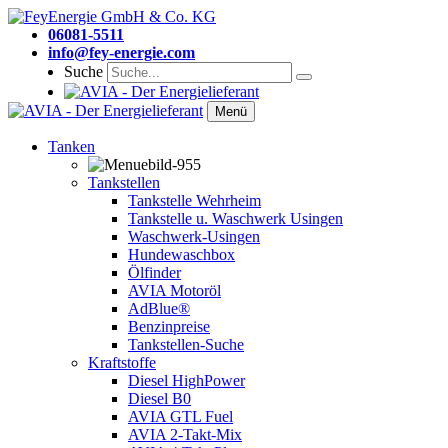
06081-5511
info@fey-energie.com
Suche
Menü
Tanken
Tankstellen
Tankstelle Wehrheim
Tankstelle u. Waschwerk Usingen
Waschwerk-Usingen
Hundewaschbox
Ölfinder
AVIA Motoröl
AdBlue®
Benzinpreise
Tankstellen-Suche
Kraftstoffe
Diesel HighPower
Diesel B0
AVIA GTL Fuel
AVIA 2-Takt-Mix