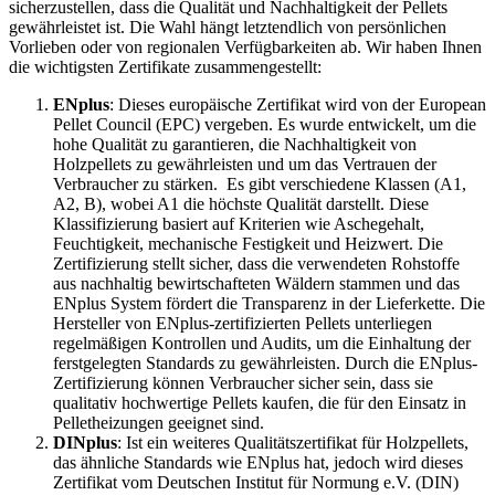
sicherzustellen, dass die Qualität und Nachhaltigkeit der Pellets
gewährleistet ist.
Die Wahl hängt letztendlich von persönlichen
Vorlieben oder von regionalen Verfügbarkeiten ab. Wir haben Ihnen
die wichtigsten Zertifikate zusammengestellt:
ENplus
: Dieses europäische Zertifikat wird von der European
Pellet Council (EPC) vergeben. Es wurde entwickelt, um die
hohe Qualität zu garantieren, die Nachhaltigkeit von
Holzpellets zu gewährleisten und um das Vertrauen der
Verbraucher zu stärken. Es gibt verschiedene Klassen (A1,
A2, B), wobei A1 die höchste Qualität darstellt. Diese
Klassifizierung basiert auf Kriterien wie Aschegehalt,
Feuchtigkeit, mechanische Festigkeit und Heizwert. Die
Zertifizierung stellt sicher, dass die verwendeten Rohstoffe
aus nachhaltig bewirtschafteten Wäldern stammen und das
ENplus System fördert die Transparenz in der Lieferkette. Die
Hersteller von ENplus-zertifizierten Pellets unterliegen
regelmäßigen Kontrollen und Audits, um die Einhaltung der
ferstgelegten Standards zu gewährleisten. Durch die ENplus-
Zertifizierung können Verbraucher sicher sein, dass sie
qualitativ hochwertige Pellets kaufen, die für den Einsatz in
Pelletheizungen geeignet sind.
DINplus
: Ist ein weiteres Qualitätszertifikat für Holzpellets,
das ähnliche Standards wie ENplus hat, jedoch wird dieses
Zertifikat vom Deutschen Institut für Normung e.V. (DIN)