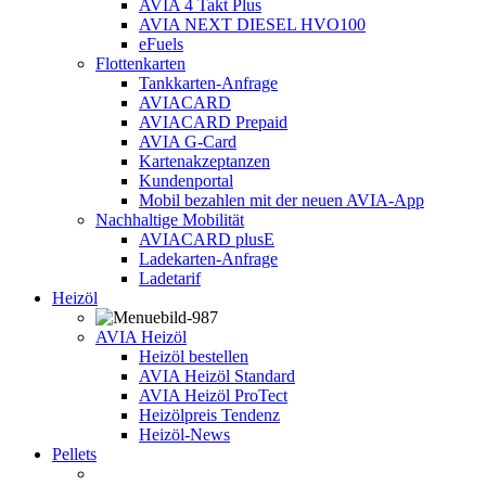
AVIA 4 Takt Plus
AVIA NEXT DIESEL HVO100
eFuels
Flottenkarten
Tankkarten-Anfrage
AVIACARD
AVIACARD Prepaid
AVIA G-Card
Kartenakzeptanzen
Kundenportal
Mobil bezahlen mit der neuen AVIA-App
Nachhaltige Mobilität
AVIACARD plusE
Ladekarten-Anfrage
Ladetarif
Heizöl
AVIA Heizöl
Heizöl bestellen
AVIA Heizöl Standard
AVIA Heizöl ProTect
Heizölpreis Tendenz
Heizöl-News
Pellets