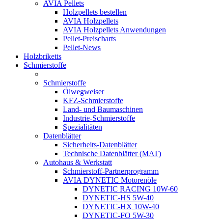
AVIA Pellets
Holzpellets bestellen
AVIA Holzpellets
AVIA Holzpellets Anwendungen
Pellet-Preischarts
Pellet-News
Holzbriketts
Schmierstoffe
Schmierstoffe
Ölwegweiser
KFZ-Schmierstoffe
Land- und Baumaschinen
Industrie-Schmierstoffe
Spezialitäten
Datenblätter
Sicherheits-Datenblätter
Technische Datenblätter (MAT)
Autohaus & Werkstatt
Schmierstoff-Partnerprogramm
AVIA DYNETIC Motorenöle
DYNETIC RACING 10W-60
DYNETIC-HS 5W-40
DYNETIC-HX 10W-40
DYNETIC-FO 5W-30