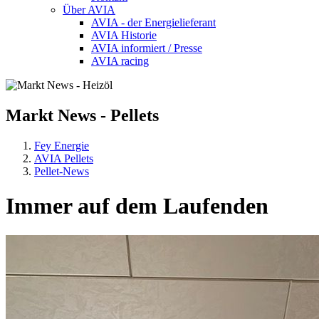
Über AVIA
AVIA - der Energielieferant
AVIA Historie
AVIA informiert / Presse
AVIA racing
Markt
News - Pellets
Fey Energie
AVIA Pellets
Pellet-News
Immer auf dem Laufenden