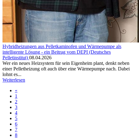
Hybridheizungen aus Pelletkaminofen und Wärmepumpe als
intelligente Lösung - ein Beitrag vom DEPI (Deutsches
Pelletinstitut)
08.04.2026
Wer ein neues Heizsystem für sein Eigenheim plant, denkt neben
einer Pelletheizung oft auch über eine Wärmepumpe nach. Dabei
lohnt es...
Weiterlesen
«
1
2
3
4
5
6
7
8