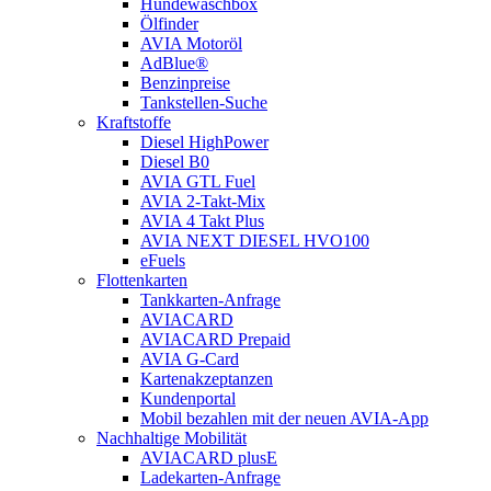
Hundewaschbox
Ölfinder
AVIA Motoröl
AdBlue®
Benzinpreise
Tankstellen-Suche
Kraftstoffe
Diesel HighPower
Diesel B0
AVIA GTL Fuel
AVIA 2-Takt-Mix
AVIA 4 Takt Plus
AVIA NEXT DIESEL HVO100
eFuels
Flottenkarten
Tankkarten-Anfrage
AVIACARD
AVIACARD Prepaid
AVIA G-Card
Kartenakzeptanzen
Kundenportal
Mobil bezahlen mit der neuen AVIA-App
Nachhaltige Mobilität
AVIACARD plusE
Ladekarten-Anfrage